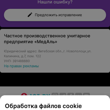
Нашли ошибку?
Предложить исправление
Частное производственное унитарное
предприятие «МедАль»
Юридический адрес: Витебская обл.,г. Новополоцк,ул.
Калинина, д.7, пом. 122
УНП: 391488880
На правах рекламы
О проекте
Новости проекта
Размещение рекламы
Обработка файлов cookie