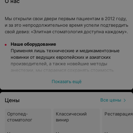
О нас
Мы открыли свои двери первым пациентам в 2012 году,
и за это непродолжительное время успели подтвердить
свой девиз: «Элитная стоматология доступна каждому».
Наше оборудование
Применяя лишь технические и медикаментозные
новинки от ведущих европейских и азиатских
производителей, а также новейшие методы
анестезии, мы стараемся сохранять стоимость
наших услуг приемлемой для населения.
Показать ещё
Наши специалисты
Специалисты клиники практикуют новаторский
Цены
подход к оказанию стоматологической помощи.
Все цены
Обязательным для наших стоматологов является
постоянное оттачивание профессиональных навыков
Ортопед-
Классический
Реставрация
и умений, эффективное самосовершенствование,
стоматолог
винир
участие в семинарах и конференциях, которые
проводят ведущие специалисты в области